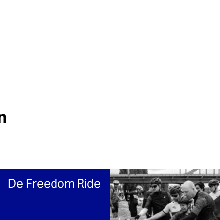
n
De Freedom Ride