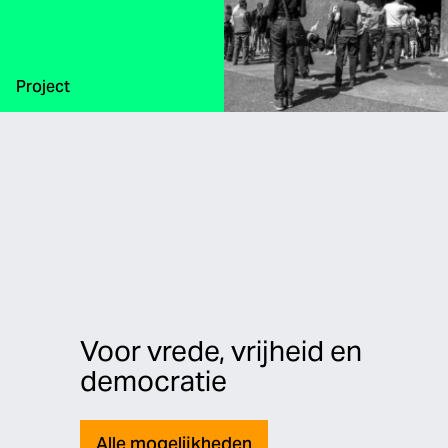
Type:
Project
Voor vrede, vrijheid en
democratie
Alle mogelijkheden