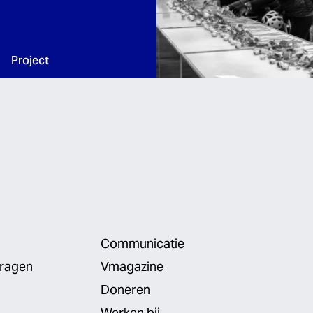
Type:
Project
Communicatie
vragen
Vmagazine
Doneren
Werken bij