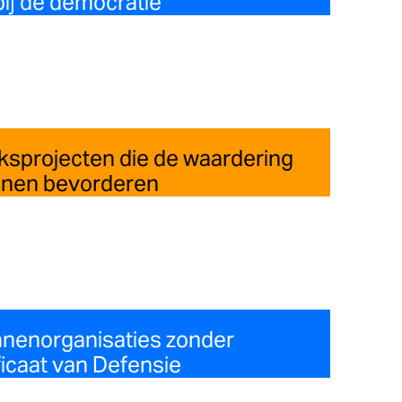
ij de democratie
ksprojecten die de waardering
anen bevorderen
anenorganisaties zonder
ficaat van Defensie