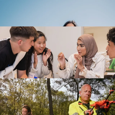
Bekijk
Onze Veteranen
Bekijk
Veteranenreünie
Bekijk