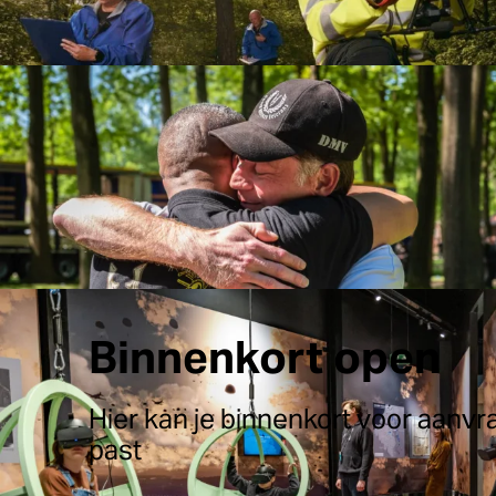
Studiereizen Limburg
Bekijk
Binnenkort open
Hier kan je binnenkort voor aanvra
past