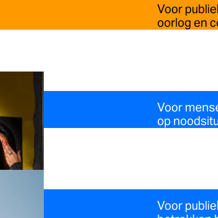
Voor publie
oorlog en co
Voor mense
op noodsitu
Voor publi