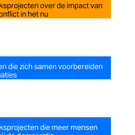
ksprojecten over de impact van
nflict in het nu
n die zich samen voorbereiden
aties
eksprojecten die meer mensen