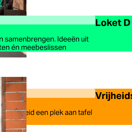
Loket D
en samenbrengen. Ideeën uit
aten én meebeslissen
Vrijheid
ie vrijheid een plek aan tafel