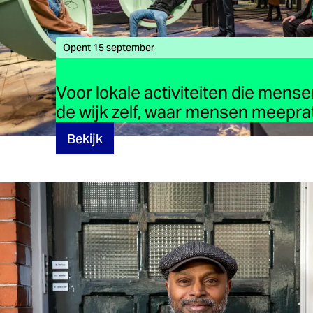
Opent 15 september
Voor lokale activiteiten die mens
de wijk zelf, waar mensen meepr
Bekijk
Verwacht: december 2026
Voor Vrijheidsmaaltijden op 5 mei d
geven
Bekijk