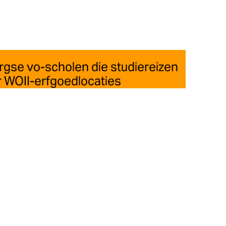
gse vo-scholen die studiereizen
 WOII-erfgoedlocaties