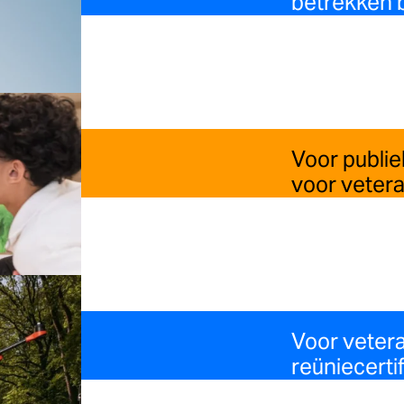
betrekken b
Voor publie
voor veter
Voor veter
reüniecerti