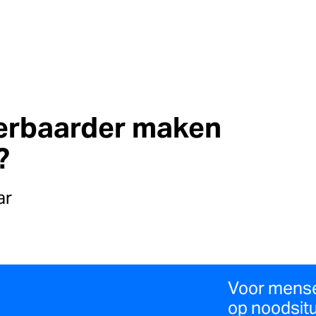
erbaarder maken
?
ar
Voor mense
op noodsitu