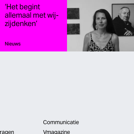
‘Het begint
allemaal met wij-
zijdenken’
Type:
Nieuws
Communicatie
vragen
Vmagazine