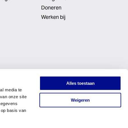
Doneren
Werken bij
Alles toestaan
al media te
van onze site
Weigeren
 gegevens
 op basis van
LinkedIn
Instagram
Facebook
Website by
Digital Natives