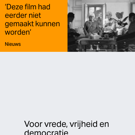
‘Deze film had
eerder niet
gemaakt kunnen
worden’
Type:
Nieuws
Voor vrede, vrijheid en
democratie