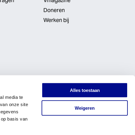
vragen
Vmagazine
Doneren
Werken bij
Alles toestaan
al media te
van onze site
Weigeren
 gegevens
 op basis van
LinkedIn
Instagram
Facebook
Website by
Digital Natives