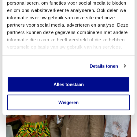
Onze doelstelling om samen met Nederland en het
personaliseren, om functies voor social media te bieden
Nationaal Comité 4 en 5 mei een nieuwe traditie te
en om ons websiteverkeer te analyseren. Ook delen we
ontwikkelen waar het hele Koninkrijk aan meedoet en
informatie over uw gebruik van onze site met onze
zich mee verbonden voelt is ook dit jaar weer een stuk
partners voor social media, adverteren en analyse. Deze
gegroeid."
partners kunnen deze gegevens combineren met andere
informatie die u aan ze heeft verstrekt of die ze hebben
verzameld op basis van uw gebruik van hun services.
Details tonen
Alles toestaan
Weigeren