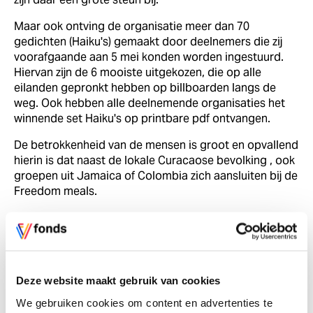
Maar ook ontving de organisatie meer dan 70
gedichten (Haiku's) gemaakt door deelnemers die zij
voorafgaande aan 5 mei konden worden ingestuurd.
Hiervan zijn de 6 mooiste uitgekozen, die op alle
eilanden gepronkt hebben op billboarden langs de
weg. Ook hebben alle deelnemende organisaties het
winnende set Haiku's op printbare pdf ontvangen.
De betrokkenheid van de mensen is groot en opvallend
hierin is dat naast de lokale Curacaose bevolking , ook
groepen uit Jamaica of Colombia zich aansluiten bij de
Freedom meals.
De Freedom meals werden dit jaar persoonlijk
bijgewoond door de nieuwe Gouverneur van Curacao,
de heer Mauritz de Kort.
Op Bonaire werden er naast de 10 Freedom Meals ook
Deze website maakt gebruik van cookies
een Freedom muziek Festival georganiseerd.
We gebruiken cookies om content en advertenties te