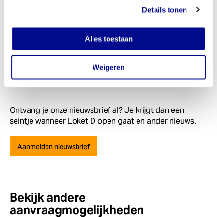
Vragen?
Details tonen
Bekijk de veelgestelde vragen. Misschien
staat het antwoord erbij
Alles toestaan
Lees meer
over Vragen?
Weigeren
Ontvang je onze nieuwsbrief al? Je krijgt dan een
seintje wanneer Loket D open gaat en ander nieuws.
Aanmelden nieuwsbrief
Bekijk andere
aanvraagmogelijkheden