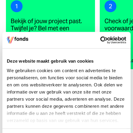
1
2
Bekijk of jouw project past.
Check of j
Twijfel je? Bel met een
voorwaar
projectadviseur
Plan een belafspraak
Quickscan L
Deze website maakt gebruik van cookies
We gebruiken cookies om content en advertenties te
personaliseren, om functies voor social media te bieden
en om ons websiteverkeer te analyseren. Ook delen we
informatie over uw gebruik van onze site met onze
partners voor social media, adverteren en analyse. Deze
partners kunnen deze gegevens combineren met andere
informatie die u aan ze heeft verstrekt of die ze hebben
verzameld op basis van uw gebruik van hun services.