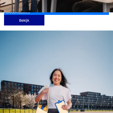
Voor mensen die zich samen voorbereiden op
noodsituaties
Bekijk
Verwacht: december 2026
Vrijheidsmaaltijd
Voor Vrijheidsmaaltijden op 5 mei die vrijheid een plek