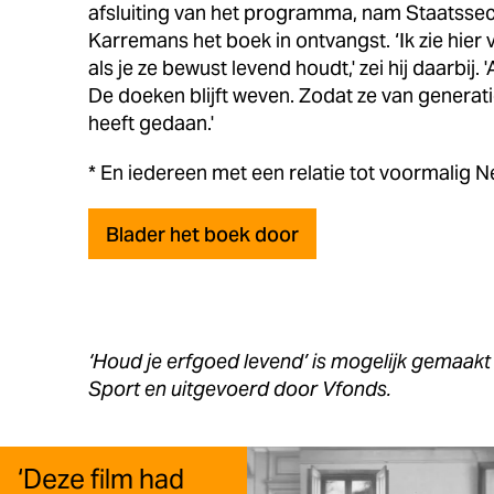
afsluiting van het programma, nam Staatssec
Karremans het boek in ontvangst. ‘Ik zie hier 
als je ze bewust levend houdt,' zei hij daarbij. '
De doeken blijft weven. Zodat ze van generati
heeft gedaan.'
* En iedereen met een relatie tot voormalig N
Blader het boek door
‘Houd je erfgoed levend’ is mogelijk gemaakt
Sport en uitgevoerd door Vfonds.
‘Deze film had