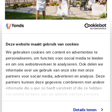
Deze website maakt gebruik van cookies
Middagactiviteiten in Den Haag
We gebruiken cookies om content en advertenties te
Voorafgaand aan de herdenking bij het Indisch
personaliseren, om functies voor social media te bieden
Monument in Den Haag vinden er in de Koninklijke
en om ons websiteverkeer te analyseren. Ook delen we
Schouwburg en op andere locaties in de stad
informatie over uw gebruik van onze site met onze
activiteiten plaats om met elkaar te herdenken. Ga
partners voor social media, adverteren en analyse. Deze
voor het volledige programma naar
www.hnt.nl/15aug45
.
partners kunnen deze gegevens combineren met andere
informatie die u aan ze heeft verstrekt of die ze hebben
verzameld op basis van uw gebruik van hun services.
Details tonen