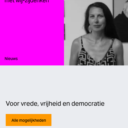
met wij-zijdenken’
Type:
Nieuws
Voor vrede, vrijheid en democratie
Alle mogelijkheden