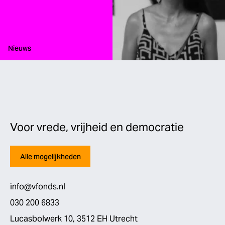
Type:
Nieuws
Voor vrede, vrijheid en democratie
Alle mogelijkheden
info@vfonds.nl
030 200 6833
Lucasbolwerk 10, 3512 EH Utrecht