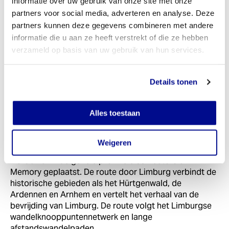
informatie over uw gebruik van onze site met onze
partners voor social media, adverteren en analyse. Deze
partners kunnen deze gegevens combineren met andere
informatie die u aan ze heeft verstrekt of die ze hebben
verzameld op basis van uw gebruik van hun services.
Details tonen
Alles toestaan
Liberation Route wandelroute door Limburg
Weigeren
Inmiddels is ook Limburg bij de route aangesloten en
worden er in de gehele provincie 30 Vectors of
Memory geplaatst. De route door Limburg verbindt de
historische gebieden als het Hürtgenwald, de
Ardennen en Arnhem en vertelt het verhaal van de
bevrijding van Limburg. De route volgt het Limburgse
wandelknooppuntennetwerk en lange
afstandswandelpaden.