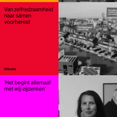
Van zelfredzaamheid
naar sámen
voorbereid
Type:
Nieuws
‘Het begint allemaal
met wij-zijdenken’