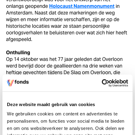
onlangs geopende
Holocaust Namenmonument
in
Amsterdam. Naast dat deze markeringen de weg
wijzen en meer informatie verschaffen, zijn er op de
historische locaties waar ze staan persoonlijke
oorlogsverhalen te beluisteren over wat zich hier heeft
afgespeeld.
Onthulling
Op 14 oktober was het 77 jaar geleden dat Overloon
werd bevrijd door de geallieerden na drie weken van
heftige gevechten tijdens De Slag om Overloon, die
bekend staat als de zwaarste tankslag die ooit op
Nederlands grondgebied heeft plaatsgevonden. Ter
gelegenheid hiervan werd een speciale Vector Of
Memory onthuld tijdens een feestelijk programma op
Deze website maakt gebruik van cookies
drie verschillende locaties in en rond de gemeente. De
festiviteiten werden opgeluisterd door onder andere
We gebruiken cookies om content en advertenties te
een flyby met twee historische vliegtuigen.
personaliseren, om functies voor social media te bieden
en om ons websiteverkeer te analyseren. Ook delen we