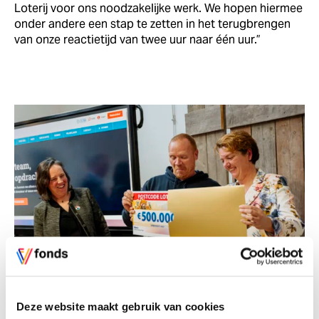
Loterij voor ons noodzakelijke werk. We hopen hiermee
onder andere een stap te zetten in het terugbrengen
van onze reactietijd van twee uur naar één uur.”
Deze website maakt gebruik van cookies
Marieke van Schijndel (directeur-bestuurder Vfonds) en Dennis en Mariska
van der Kraats (oprichters VST) | Foto: Amy van Leiden