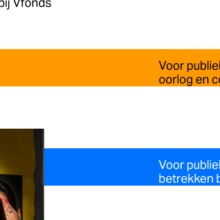
bij Vfonds
Voor publie
oorlog en co
Voor publi
betrekken b