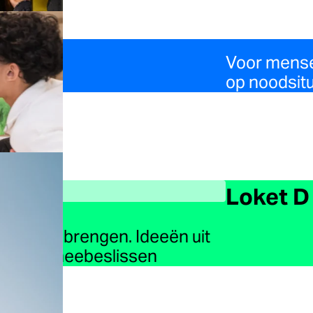
Voor mense
op noodsitu
Loket D
en samenbrengen. Ideeën uit
aten én meebeslissen