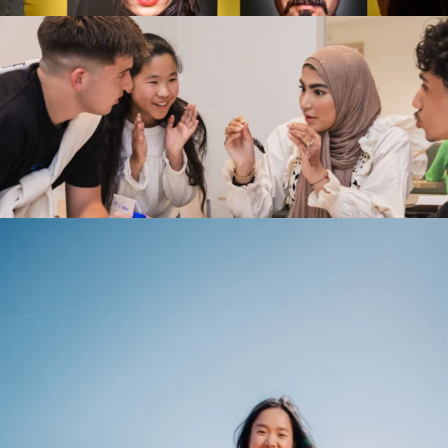
Samen Weerbaar
Bekijk
Opent 15 september
Voor lokale activiteiten die mens
de wijk zelf, waar mensen meepr
Bekijk