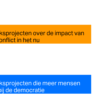
ksprojecten over de impact van
nflict in het nu
eksprojecten die meer mensen
ij de democratie