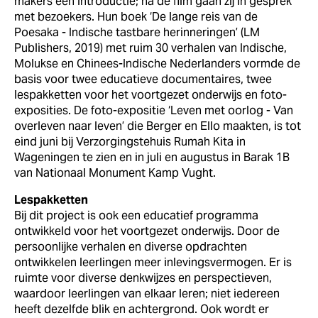
makers een introductie; na de film gaan zij in gesprek
met bezoekers. Hun boek ‘De lange reis van de
Poesaka - Indische tastbare herinneringen’ (LM
Publishers, 2019) met ruim 30 verhalen van Indische,
Molukse en Chinees-Indische Nederlanders vormde de
basis voor twee educatieve documentaires, twee
lespakketten voor het voortgezet onderwijs en foto-
exposities. De foto-expositie ‘Leven met oorlog - Van
overleven naar leven’ die Berger en Ello maakten, is tot
eind juni bij Verzorgingstehuis Rumah Kita in
Wageningen te zien en in juli en augustus in Barak 1B
van Nationaal Monument Kamp Vught.
Lespakketten
Bij dit project is ook een educatief programma
ontwikkeld voor het voortgezet onderwijs. Door de
persoonlijke verhalen en diverse opdrachten
ontwikkelen leerlingen meer inlevingsvermogen. Er is
ruimte voor diverse denkwijzes en perspectieven,
waardoor leerlingen van elkaar leren; niet iedereen
heeft dezelfde blik en achtergrond. Ook wordt er