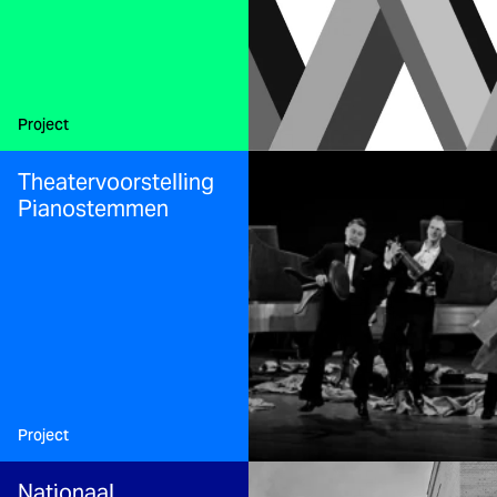
Type:
Project
Theatervoorstelling
Pianostemmen
Type:
Project
Nationaal