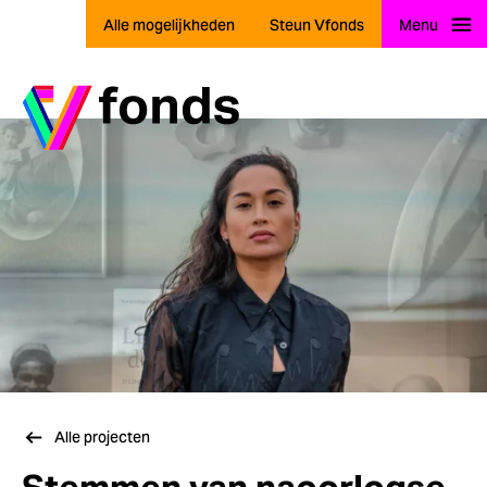
Alle mogelijkheden
Steun Vfonds
Menu
Ga naar home
Alle projecten