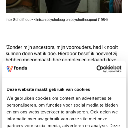
Inez Schelfhout - klinisch psycholoog en psychotherapeut (1984)
"Zonder mijn ancestors, mijn voorouders, had ik nooit
kunnen doen wat ik doe. Hierdoor besef ik hoeveel zij
hebben meegemaakt, hoe complex en gelaagd deze
geschiedenis is. Door mijn projecten maak ik de
geschiedenis én de doorwerking zichtbaar. Om het hier
en nu anders te doen en er wél over te praten en ervan
te leren."
Deze website maakt gebruik van cookies
We gebruiken cookies om content en advertenties te
personaliseren, om functies voor social media te bieden
en om ons websiteverkeer te analyseren. Ook delen we
informatie over uw gebruik van onze site met onze
partners voor social media, adverteren en analyse. Deze