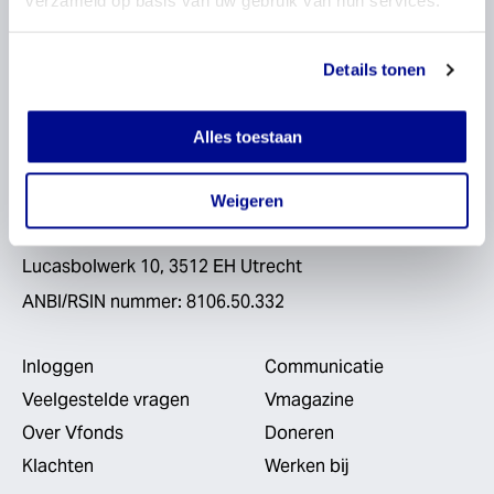
verzameld op basis van uw gebruik van hun services.
Voor vrede, vrijheid en democratie
Details tonen
Alle mogelijkheden
Alles toestaan
info@vfonds.nl
Weigeren
030 200 6833
Lucasbolwerk 10, 3512 EH Utrecht
ANBI/RSIN nummer: 8106.50.332
Inloggen
Communicatie
Veelgestelde vragen
Vmagazine
Over Vfonds
Doneren
Klachten
Werken bij