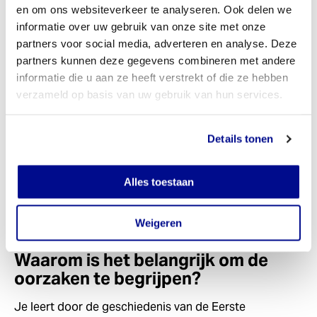
Hoe één gebeurtenis leidde tot een
en om ons websiteverkeer te analyseren. Ook delen we
wereldoorlog
informatie over uw gebruik van onze site met onze
partners voor social media, adverteren en analyse. Deze
De moord zette een kettingreactie in gang. Door de
partners kunnen deze gegevens combineren met andere
bondgenootschappen moesten landen elkaar helpen.
informatie die u aan ze heeft verstrekt of die ze hebben
Legers maakten zich klaar voor de strijd. Tussen eind
verzameld op basis van uw gebruik van hun services.
juli en begin augustus 1914 volgden meerdere
oorlogsverklaringen elkaar snel op, waardoor vrijwel
heel Europa in oorlog raakte.
Details tonen
Soldaten dachten dat ze vóór Kerstmis weer thuis
zouden zijn. Dit bleek een grote fout. De strijd duurde
Alles toestaan
vier jaar en kostte miljoenen mensenlevens.
Weigeren
Waarom is het belangrijk om de
oorzaken te begrijpen?
Je leert door de geschiedenis van de Eerste