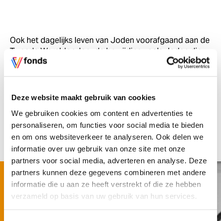
Ook het dagelijks leven van Joden voorafgaand aan de
Tweede Wereldoorlog, de bevrijding zoals Joden die
meemaakten en de omgang met de Holocaust in onze
nationale herinneringscultuur komen in het museum
aan bod. Het Nationaal Holocaustmuseum presenteert
de geschiedenis zonder terughoudendheid en geeft de
Deze website maakt gebruik van cookies
slachtoffers een herkenbaar gezicht.
We gebruiken cookies om content en advertenties te
personaliseren, om functies voor social media te bieden
Lees meer over het Nationaal Holocaustmuseum
en om ons websiteverkeer te analyseren. Ook delen we
informatie over uw gebruik van onze site met onze
partners voor social media, adverteren en analyse. Deze
partners kunnen deze gegevens combineren met andere
‘Deze film had eerder
informatie die u aan ze heeft verstrekt of die ze hebben
niet gemaakt kunnen
verzameld op basis van uw gebruik van hun services.
worden’