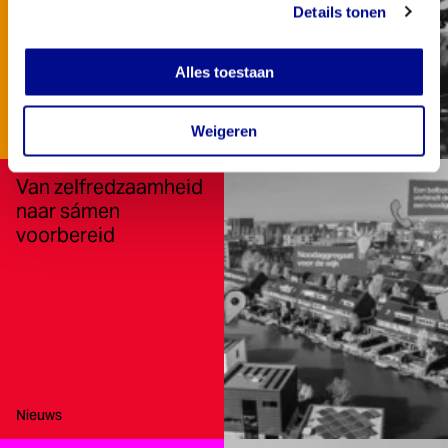
Details tonen
Alles toestaan
Weigeren
Type:
Nieuws
Van zelfredzaamheid
naar sámen
voorbereid
Type:
Nieuws