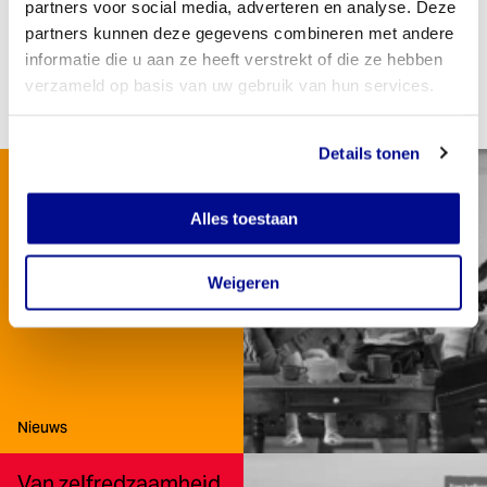
partners voor social media, adverteren en analyse. Deze
partners kunnen deze gegevens combineren met andere
informatie die u aan ze heeft verstrekt of die ze hebben
Lees meer over de Witte Anjer Prijs 2024
verzameld op basis van uw gebruik van hun services.
Details tonen
‘Deze film had eerder
niet gemaakt kunnen
Alles toestaan
worden’
Weigeren
Type:
Nieuws
Van zelfredzaamheid