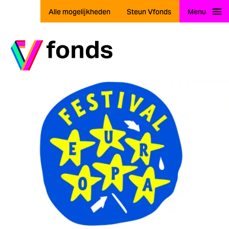
Alle mogelijkheden
Steun Vfonds
Menu
Ga naar home