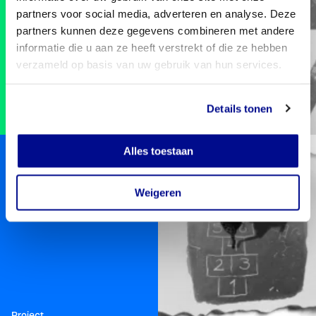
partners voor social media, adverteren en analyse. Deze
partners kunnen deze gegevens combineren met andere
informatie die u aan ze heeft verstrekt of die ze hebben
verzameld op basis van uw gebruik van hun services.
Details tonen
Type:
Project
Alles toestaan
Podcastserie:
Weggegumd
Weigeren
Type:
Project