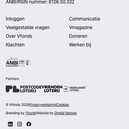
ANBI/RSIN nummer: 8106.50.332
Inloggen
Communicatie
Veelgestelde vragen
Vmagazine
Over Vfonds
Doneren
Klachten
Werken bij
Partners
© Vfonds 2026
Privacyverklaring
Cookies
Branding by
Thonik
Website by
Digital Natives
LinkedIn
Instagram
Facebook