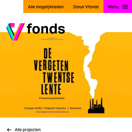
Alle mogelijkheden
Steun Vfonds
Menu
Ga naar home
Alle projecten