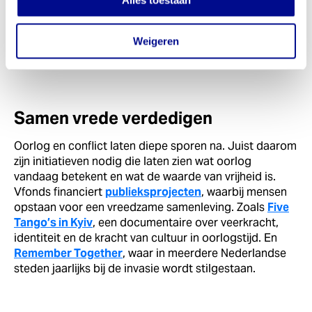
Alles toestaan
Met kennis werken we aan het voorkomen van
herhaling. Mensenrechten bieden de belangrijkste
Weigeren
bescherming tegen deze misdaden.
Samen vrede verdedigen
Oorlog en conflict laten diepe sporen na. Juist daarom
zijn initiatieven nodig die laten zien wat oorlog
vandaag betekent en wat de waarde van vrijheid is.
Vfonds financiert
publieksprojecten
, waarbij mensen
opstaan voor een vreedzame samenleving. Zoals
Five
Tango’s in Kyiv
, een documentaire over veerkracht,
identiteit en de kracht van cultuur in oorlogstijd. En
Remember Together
, waar in meerdere Nederlandse
steden jaarlijks bij de invasie wordt stilgestaan.