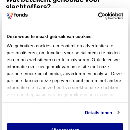
slachtoffers?
Voor slachtoffers zijn de gevolgen enorm. Hele families
en gemeenschappen verdwijnen. Het trauma voor de
overlevers blijft lang bestaan. Samenlevingen
Deze website maakt gebruik van cookies
veranderen blijvend door het verlies van zoveel
mensen. De impact hiervan is vaak vele generaties lang
We gebruiken cookies om content en advertenties te
voelbaar.
personaliseren, om functies voor social media te bieden
en om ons websiteverkeer te analyseren. Ook delen we
informatie over uw gebruik van onze site met onze
partners voor social media, adverteren en analyse. Deze
Waarom moeten we genocide
partners kunnen deze gegevens combineren met andere
begrijpen?
informatie die u aan ze heeft verstrekt of die ze hebben
verzameld op basis van uw gebruik van hun services.
Kennis helpt om vroege signalen te herkennen. We
leren tekenen van uitsluiting begrijpen. We zien het
verschil tussen een conflict en gerichte vervolging. Dit
Details tonen
bewustzijn is nodig voor het beschermen van vrijheid.
Vrijheid verdwijnt zodra groepen hun rechten verliezen.